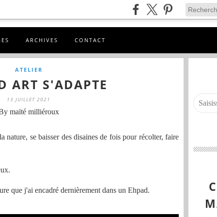
GES
ARCHIVES
CONTACT
ATELIER
D ART S'ADAPTE
13 JUILLET 2021
By maïté milliéroux
 nature, se baisser des disaines de fois pour récolter, faire
 eux.
ature que j'ai encadré dernièrement dans un Ehpad.
M