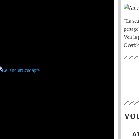
"La seu
partage
Voir le 
Overbl
VOU
A