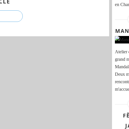
CLE
en Char
MAN
Atelier 
grand me
Mandala
Deux ma
rencont
m'accuei
F
J