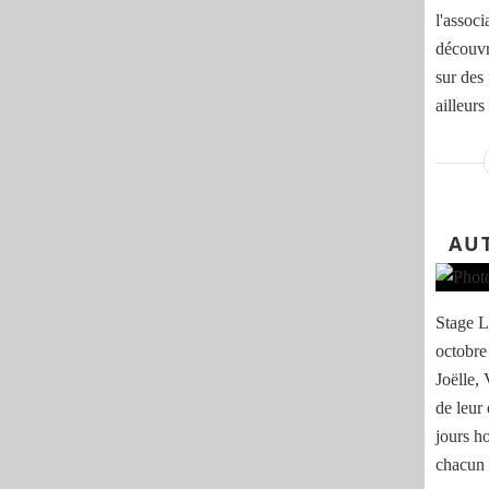
l'assoc
découvr
sur des 
ailleurs
AU
Stage L
octobre
Joëlle,
de leur
jours ho
chacun 