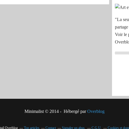
"La seu
partage
Voir le 
Overbl
Minimalist © 2014 - Hébergé par
Overblog
tail Overblog
Top articles
Contact
Signaler un abus
C.G.U.
Cookies et don