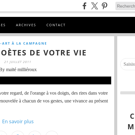
GES
ARCHIVES
CONTACT
-ART À LA CAMPAGNE
POÈTES DE VOTRE VIE
21 JUILLET 2011
By maïté milliéroux
tre regard, de l'orange à vos doigts, des rires dans votre
 renouvelée à chacun de vos gestes, une vivance au présent
En savoir plus
M