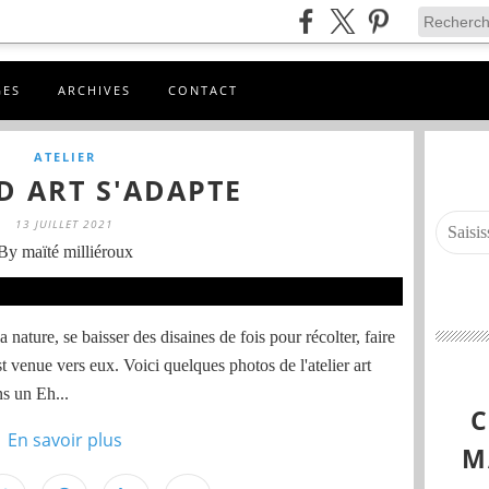
GES
ARCHIVES
CONTACT
ATELIER
D ART S'ADAPTE
13 JUILLET 2021
By maïté milliéroux
 nature, se baisser des disaines de fois pour récolter, faire
st venue vers eux. Voici quelques photos de l'atelier art
ns un Eh...
En savoir plus
M