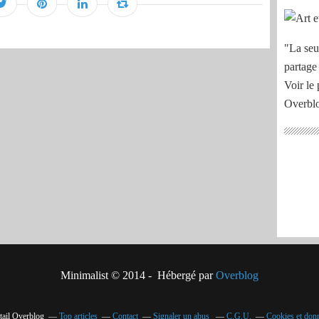
"La seu
partage
Voir le 
Overbl
Minimalist © 2014 - Hébergé par
Overblog
tail Overblog
Top articles
Contact
Signaler un abus
C.G.U.
Cookies et don