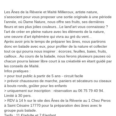
Les Ânes de la Rêverie et Maïté Millieroux, artiste nature,
s'associent pour vous proposer une sortie originale à une période
l'année, où Dame Nature, nous offre ses fruits, ses dernières
fleurs et ses plus jolies couleurs...Le land'art vous connaissez ?
l'art de créer en pleine nature avec les éléments de la nature,
une oeuvre d'art éphémère qui vivra au gré du vent...
Après avoir pris le temps de préparer les ânes, nous partirons
donc en balade avec eux, pour profiter de la nature et collecter
tout ce qui pourra nous inspirer : écorces, feuilles, baies, fruits,
cailloux...Au cours de la balade, nous ferons plusieurs pauses où
chacun pourra laisser libre court à sa créativité en étant guidé par
les conseils de Maïté.
Infos pratiques :
> pour tout public à partir de 5 ans - circuit facile
> prévoir chaussures de marche, paniers et sécateurs ou ciseaux
à bouts ronds, goûter pour les enfants
> uniquement sur inscription : réservation au 06 75 79 40 94.
Limité à 30 pers.
> RDV à 14 h sur le site des Ânes de la Rêverie au 1 Chez Peros
à Saint Césaire 17770 pour la préparation des ânes avec le
groupe puis balade.
Tarifs : 11 €/adulte et 7 €/enfant