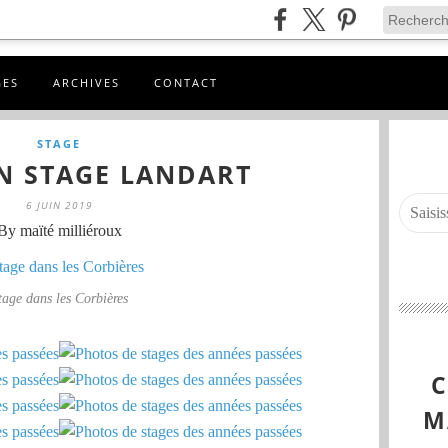
GES
ARCHIVES
CONTACT
STAGE
N STAGE LANDART
6 JUIN 2019
By maïté milliéroux
tage dans les Corbières
M