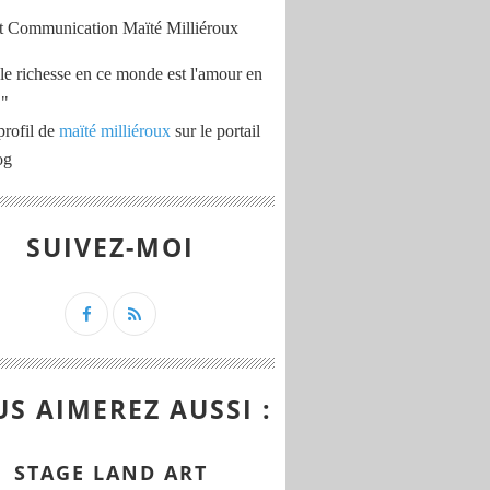
le richesse en ce monde est l'amour en
 "
profil de
maïté milliéroux
sur le portail
og
SUIVEZ-MOI
harme avec piscine sur plusieurs hectares, en pleine natur
S AIMEREZ AUSSI :
STAGE LAND ART