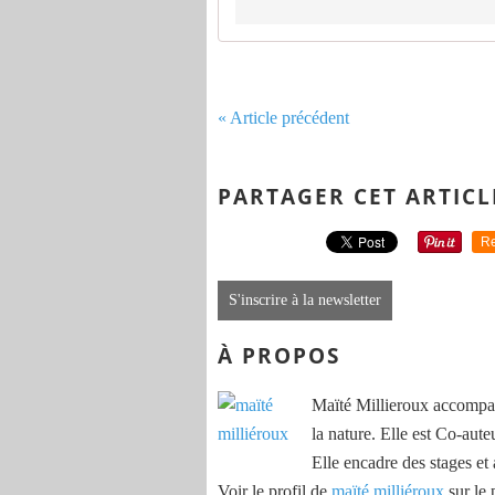
« Article précédent
PARTAGER CET ARTICL
Re
S'inscrire à la newsletter
À PROPOS
Maïté Millieroux accompag
la nature. Elle est Co-aute
Elle encadre des stages et 
Voir le profil de
maïté milliéroux
sur le 