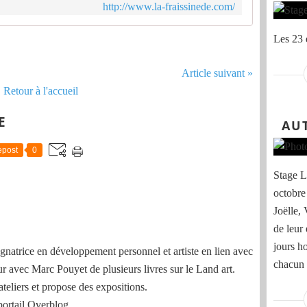
http://www.la-fraissinede.com/
e
L
a
Les 23 
F
r
Article suivant »
a
Retour à l'accueil
i
s
E
s
AU
i
n
post
0
è
Stage L
d
e
octobre
,
Joëlle,
à
de leur
2
0
jours ho
natrice en développement personnel et artiste en lien avec
m
chacun 
ur avec Marc Pouyet de plusieurs livres sur le Land art.
i
n
ateliers et propose des expositions.
.
portail Overblog