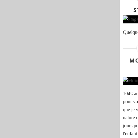
t
S
c
o
n
f
Quelque
o
r
t
,
c
MO
a
l
m
e
s
104€ au
,
pour vo
a
v
que je 
e
nature 
c
jours p
p
i
l'enfant 