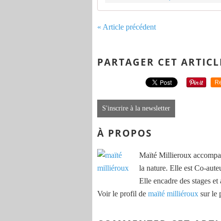
habitants Un drôle de vent souffle 
tracteur de Rouillac.
« Article précédent
PARTAGER CET ARTICL
Re
S'inscrire à la newsletter
À PROPOS
Maïté Millieroux accompag
la nature. Elle est Co-aute
Elle encadre des stages et 
Voir le profil de
maïté milliéroux
sur le 