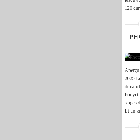
120 eur
PH
Aperçu 
2025 Le
dimanch
Pouyet,
stages 
Et un g