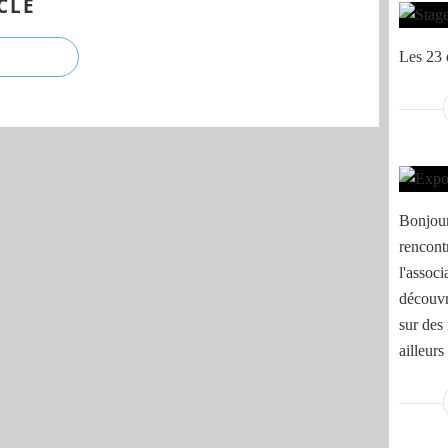
CLE
Les 23 
Bonjour
rencont
l'assoc
découvr
sur des 
ailleurs