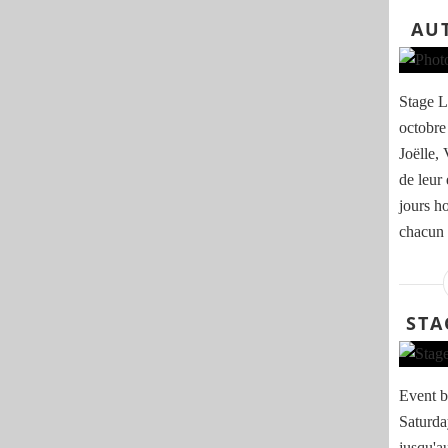
AU
Stage L
octobre
Joëlle,
de leur
jours ho
chacun 
STA
Event b
Saturda
jusqu'a