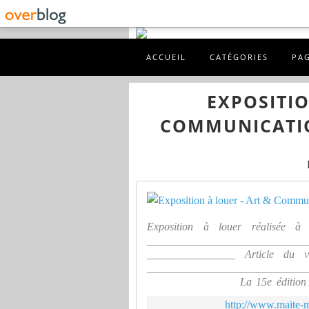
ACCUEIL
CATÉGORIES
PA
EXPOSITIO
COMMUNICATIO
Exposition à louer réalisée à
_____________________________
________________ Article du v
_____________________________
________________ La 15e édition du
Rouillacais, d'aujourd'hui (à partir
http://www.maite-m