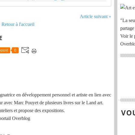
sur le bourg de Mareuil, village viticole à portée de
Article suivant »
"La seu
Retour à l'accueil
partage
Voir le 
E
Overbl
post
0
natrice en développement personnel et artiste en lien avec
ur avec Marc Pouyet de plusieurs livres sur le Land art.
ateliers et propose des expositions.
VOU
portail Overblog