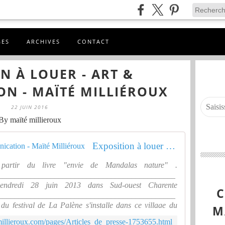
GES
ARCHIVES
CONTACT
N À LOUER - ART &
N - MAÏTÉ MILLIÉROUX
22 JUIN 2016
By maïté millieroux
Exposition à louer - Art & Communication - Maïté Milliéroux
 partir du livre "envie de Mandalas nature" .
____________________________________________
endredi 28 juin 2013 dans Sud-ouest Charente
____________________________________________
 festival de La Palène s'installe dans ce village du
M
 de 18 heures) à dimanche, en totale complicité avec les
illieroux.com/pages/Articles_de_presse-1753655.html