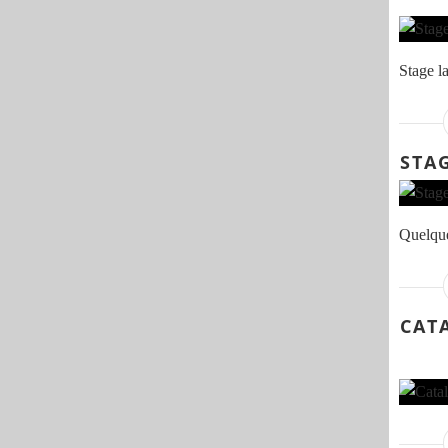
Stage l
STA
Quelque
CAT