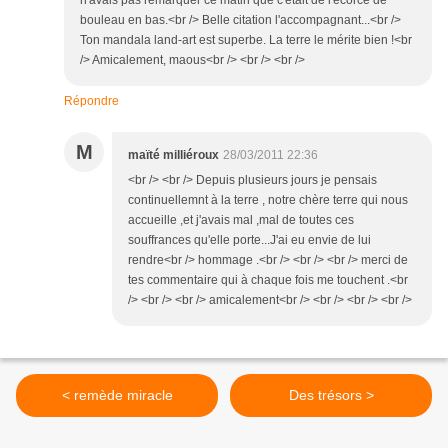
n'avais pas remarquer ce matin que c'était de l'écorce de
bouleau en bas.<br /> Belle citation l'accompagnant...<br />
Ton mandala land-art est superbe. La terre le mérite bien !<br
/> Amicalement, maous<br /> <br /> <br />
Répondre
M
maïté milliéroux
28/03/2011 22:36
<br /> <br /> Depuis plusieurs jours je pensais
continuellemnt à la terre , notre chère terre qui nous
accueille ,et j'avais mal ,mal de toutes ces
souffrances qu'elle porte...J'ai eu envie de lui
rendre<br /> hommage .<br /> <br /> <br /> merci de
tes commentaire qui à chaque fois me touchent .<br
/> <br /> <br /> amicalement<br /> <br /> <br /> <br />
< remède miracle
Des trésors >