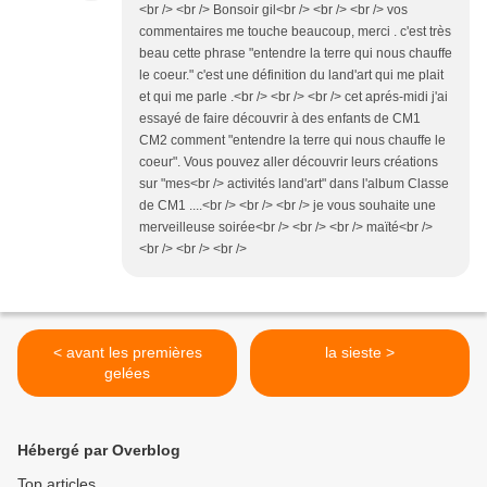
<br /> <br /> Bonsoir gil<br /> <br /> <br /> vos
commentaires me touche beaucoup, merci . c'est très
beau cette phrase "entendre la terre qui nous chauffe
le coeur." c'est une définition du land'art qui me plait
et qui me parle .<br /> <br /> <br /> cet aprés-midi j'ai
essayé de faire découvrir à des enfants de CM1
CM2 comment "entendre la terre qui nous chauffe le
coeur". Vous pouvez aller découvrir leurs créations
sur "mes<br /> activités land'art" dans l'album Classe
de CM1 ....<br /> <br /> <br /> je vous souhaite une
merveilleuse soirée<br /> <br /> <br /> maïté<br />
<br /> <br /> <br />
< avant les premières
la sieste >
gelées
Hébergé par Overblog
Top articles