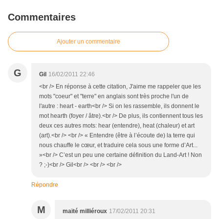
Commentaires
Ajouter un commentaire
G
Gil
16/02/2011 22:46
<br /> En réponse à cette citation, J'aime me rappeler que les
mots "coeur" et "terre" en anglais sont très proche l'un de
l'autre : heart - earth<br /> Si on les rassemble, ils donnent le
mot hearth (foyer / âtre).<br /> De plus, ils contiennent tous les
deux ces autres mots: hear (entendre), heat (chaleur) et art
(art).<br /> <br /> « Entendre (être à l’écoute de) la terre qui
nous chauffe le cœur, et traduire cela sous une forme d’Art...
»<br /> C’est un peu une certaine définition du Land-Art ! Non
? ;-)<br /> Gil<br /> <br /> <br />
Répondre
M
maïté milliéroux
17/02/2011 20:31