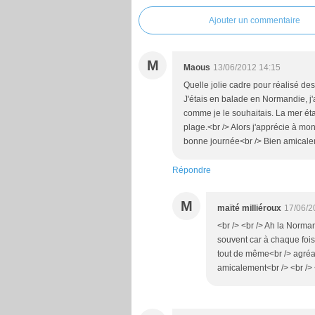
Ajouter un commentaire
M
Maous
13/06/2012 14:15
Quelle jolie cadre pour réalisé de
J'étais en balade en Normandie, j'ai
comme je le souhaitais. La mer étai
plage.<br /> Alors j'apprécie à mon
bonne journée<br /> Bien amical
Répondre
M
maïté milliéroux
17/06/2
<br /> <br /> Ah la Normand
souvent car à chaque fois q
tout de même<br /> agréab
amicalement<br /> <br /> <