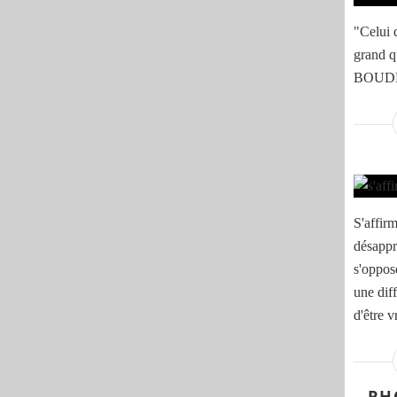
"Celui 
grand q
BOUD
S'affirm
désappr
s'oppos
une diff
d'être v
PH