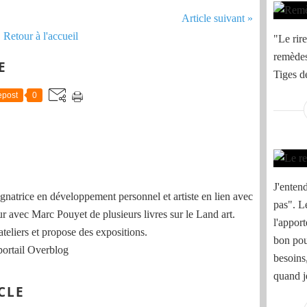
Article suivant »
Retour à l'accueil
"Le rire
remèdes
E
Tiges d
post
0
J'entend
natrice en développement personnel et artiste en lien avec
pas". L
ur avec Marc Pouyet de plusieurs livres sur le Land art.
l'apport
ateliers et propose des expositions.
bon pou
portail Overblog
besoins,
quand j
CLE