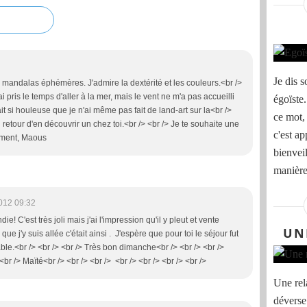
Je dis 
s mandalas éphémères. J'admire la dextérité et les couleurs.<br />
 pris le temps d'aller à la mer, mais le vent ne m'a pas accueilli
égoïste
t si houleuse que je n'ai même pas fait de land-art sur la<br />
ce mot,
 retour d'en découvrir un chez toi.<br /> <br /> Je te souhaite une
c'est a
ement, Maous
bienveil
manière
012 09:32
ie! C'est très joli mais j'ai l'impression qu'il y pleut et vente
UN
ue j'y suis allée c'était ainsi . J'espère que pour toi le séjour fut
le.<br /> <br /> <br /> Très bon dimanche<br /> <br /> <br />
br /> Maïté<br /> <br /> <br /> <br /> <br /> <br /> <br />
Une rel
déverse 