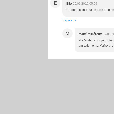
E
Elie
10/06/2012 05:05
Un beau coin pour se faire du bien
Répondre
M
maïté milliéroux
17/06/2
<br /> <br /> bonjour Elie 
amicalement ...Maïté<br />