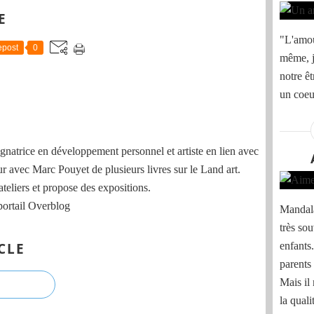
E
"L'amou
post
0
même, j
notre ê
un coeu
natrice en développement personnel et artiste en lien avec
ur avec Marc Pouyet de plusieurs livres sur le Land art.
ateliers et propose des expositions.
portail Overblog
Mandala
très sou
CLE
enfants
parents 
Mais il
la quali