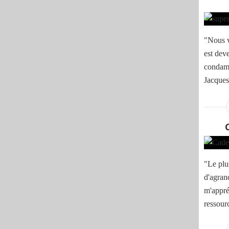
"Nous v
est dev
condamn
Jacque
"Le plu
d'agran
m'appré
ressour