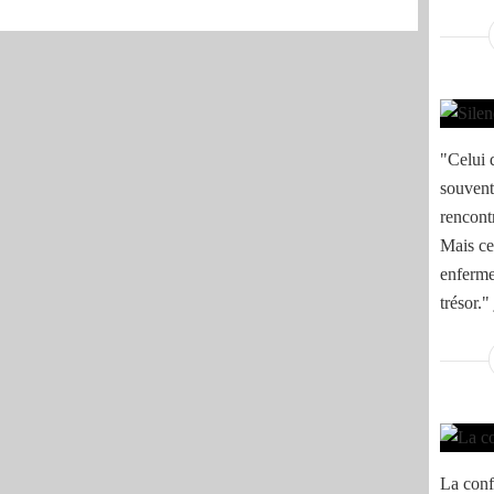
"Celui q
souvent 
rencont
Mais cel
enferme
trésor."
La conf