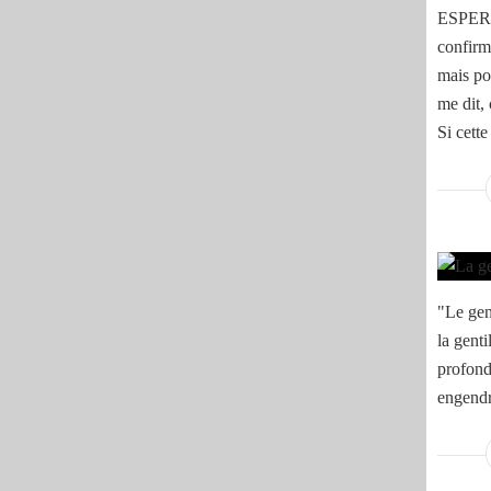
ESPERE®
confirm
mais pou
me dit, 
Si cette
"Le gen
la genti
profonde
engendr