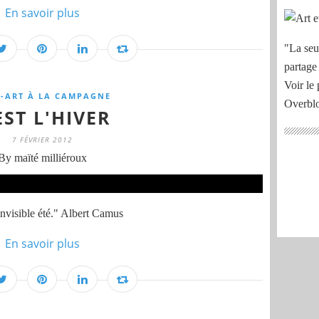
En savoir plus
"La seu
partage
Voir le 
-ART À LA CAMPAGNE
Overbl
EST L'HIVER
7 FÉVRIER 2012
By maïté milliéroux
 invisible été." Albert Camus
En savoir plus