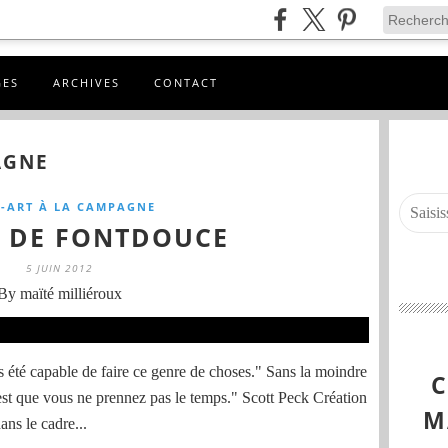
GES
ARCHIVES
CONTACT
AGNE
-ART À LA CAMPAGNE
 DE FONTDOUCE
5 JUIN 2012
By maïté milliéroux
s été capable de faire ce genre de choses." Sans la moindre
est que vous ne prennez pas le temps." Scott Peck Création
M
ans le cadre...